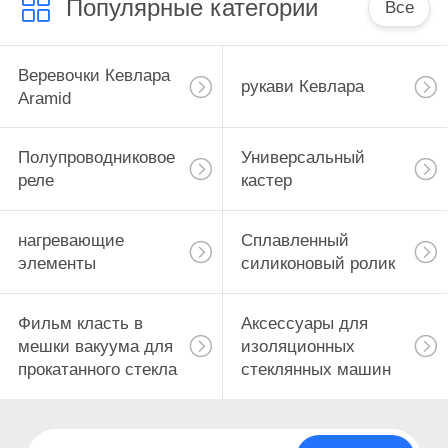
Популярные категории
Все
Машины для
мытья и сушки
Веревочки Кевлара
рукави Кевлара
Aramid
стекла
Полупроводниковое
Универсальный
реле
кастер
0
нагревающие
Сплавленный
стеклянная
элементы
силиконовый ролик
закаляя печь
Фильм класть в
Аксессуары для
мешки вакуума для
изоляционных
прокатанного стекла
стеклянных машин
0