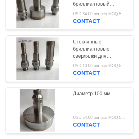
POLICY
бриллиантовый
стеклянный
USD 64.00 per pcs MOQ:5 шт.
сверляльник для
CONTACT
19
сверлильных
нагревающие
отверстий
Стеклянные
элементы
бриллиантовые
сверлялки для
сверлильных
USD 10.00 per pcs MOQ:5 шт.
отверстий из стекла
CONTACT
18
Диаметр 100 мм
Сплавленный
силиконовый ролик
USD 64.00 per pcs MOQ:5 шт.
CONTACT