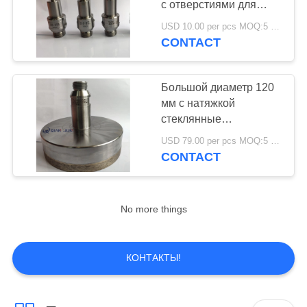
с отверстиями для
3
сверления нитей
USD 10.00 per pcs MOQ:5 шт.
Станок для резки
CONTACT
стекла с ЧПУ
Большой диаметр 120
мм с натяжкой
стеклянные
бриллиантовые сверла
USD 79.00 per pcs MOQ:5 шт.
для стеклянных
CONTACT
1
отверстий
Стеклянная
кромкозагибочная
No more things
машина
КОНТАКТЫ!
1