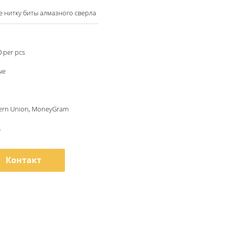
 нитку биты алмазного сверла
 per pcs
ые
tern Union, MoneyGram
.
Контакт