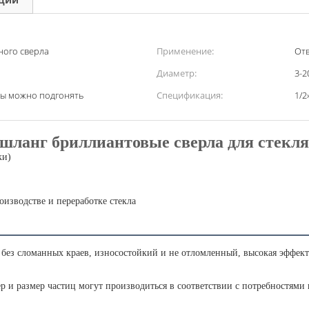
ного сверла
Применение:
Отв
Диаметр:
3-2
ры можно подгонять
Спецификация:
1/2
ланг бриллиантовые сверла для стекля
ки)
изводстве и переработке стекла
 без сломанных краев, износостойкий и не отломленный, высокая эффект
р и размер частиц могут производиться в соответствии с потребностями 