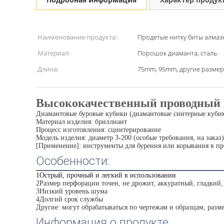
Наименование продукта:
Продетые нитку биты алмаз
Материал:
Порошок диаманта, сталь
Длина:
75mm, 95mm, другие разме
Высококачественный проводный ш
Диамантовые буровые кубики (диамантовые синтерные куби
Материал изделия: бриллиант
Процесс изготовления: сцинтерирование
Модель изделия: диаметр 3-200 (особые требования, на заказ)
[Применение]: инструменты для бурения или корывания в про
Особенности:
1Острый, прочный и легкий в использовании
2Размер перфорации точен, не дрожит, аккуратный, гладкий,
3Низкий уровень шума
4Долгий срок службы
Другие: могут обрабатываться по чертежам и образцам, разме
Информация о продукте