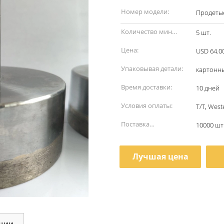
наименование:
Номер модели:
Продетые
Количество мин
5 шт.
заказа:
Цена:
USD 64.00
Упаковывая детали:
картонн
Время доставки:
10 дней
Условия оплаты:
T/T, Wes
Поставка
10000 шт
способности:
Лучшая цена
кции