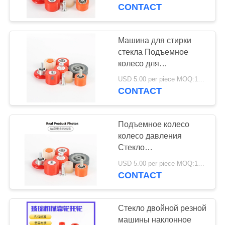
КОНТРОЛЬ
колесо для
CONTACT
трансферного стекла в
КАЧЕСТВА
Изоляционная
стеклопроизводственная
Машина для стирки
10
КОНТАКТЫ
линия
стекла Подъемное
Полупроводниковое
колесо для
перемещения стекла в
НОВОСТИ
реле
USD 5.00 per piece MOQ:100 шт.
автоматической
CONTACT
изоляционной линии
производства стекла
ОТПРАВИТЬ
Подъемное колесо
ЗАПРОС
колесо давления
Стекло
10
четырехстороннее
КАРТА
USD 5.00 per piece MOQ:100 шт.
Универсальный
шлифовальное
CONTACT
САЙТА
устройство
кастер
PRIVACY
Стекло двойной резной
машины наклонное