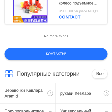
POLICY
колесо подъемное
колесо колесо
USD 5.00 per piece MOQ:100 шт.
давление стекло
CONTACT
19
четырехстороннее
нагревающие
шлифовальное
прессовое колесо
элементы
No more things
КОНТАКТЫ!
18
Популярные категории
Все
Сплавленный
силиконовый ролик
Веревочки Кевлара
рукави Кевлара
Aramid
Полупроводниковое
Универсальный