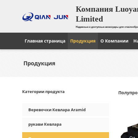
Компания Luoyan
Limited
Надежные и доступные аксессуары для стеклооб
Главная страница
Продукция
О Компании
Н
Продукция
Категории продукта
Полупро
Веревочки Кевлара Aramid
рукави Кевлара