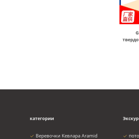
G
твердо
тока уп
категории
Экскур
Веревочки Кевлара Aramid
пот