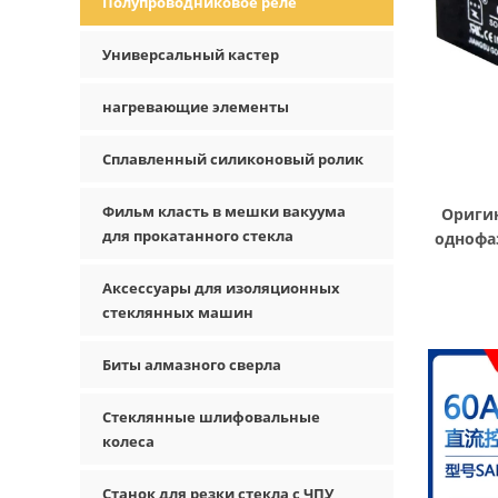
Полупроводниковое реле
Универсальный кастер
нагревающие элементы
Сплавленный силиконовый ролик
Фильм класть в мешки вакуума
Оригин
для прокатанного стекла
однофа
тверд
постоя
Аксессуары для изоляционных
стеклянных машин
Биты алмазного сверла
Стеклянные шлифовальные
колеса
Станок для резки стекла с ЧПУ