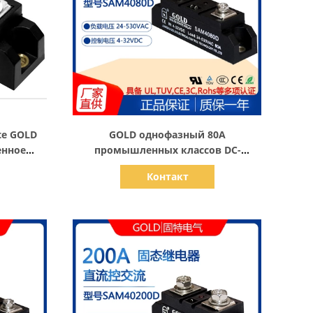
Показать детали
te GOLD
GOLD однофазный 80A
енное
промышленных классов DC-
тройство
управляемый переменный ток
Контакт
твердотельных реле модели
SAM4080D