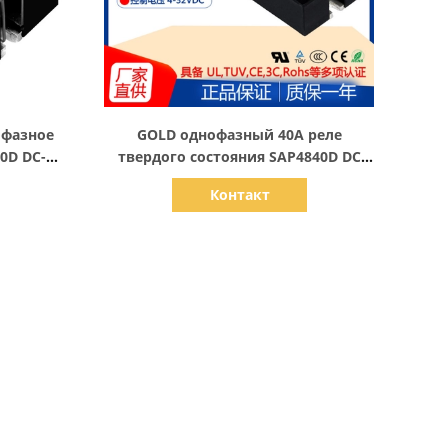
Показать детали
офазное
GOLD однофазный 40A реле
0D DC-
твердого состояния SAP4840D DC
V реле
управление AC 220V реле твердого
Контакт
состояния