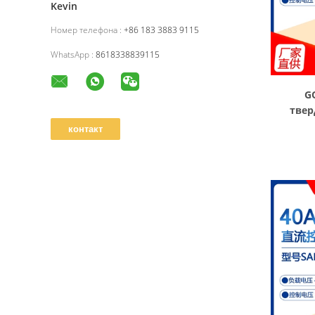
Kevin
Номер телефона :
+86 183 3883 9115
WhatsApp :
8618338839115
G
твер
SAM402