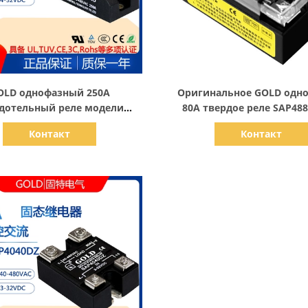
Показать детали
Показать детали
OLD однофазный 250A
Оригинальное GOLD одн
дотельный реле модели
80A твердое реле SAP488
50D 250A постоянного тока
контролируемое AC 220
Контакт
Контакт
управления AC 220V