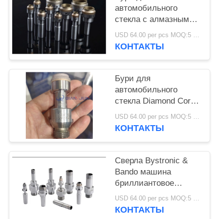
PRIVACY
автомобильного
POLICY
стекла с алмазным
ядром, используемые
USD 64.00 per pcs MOQ:5 шт.
на машинах Bystronic
КОНТАКТЫ
& Bando
Бури для
автомобильного
стекла Diamond Core,
используемые на
USD 64.00 per pcs MOQ:5 шт.
машинах Bystronic &
КОНТАКТЫ
Bando
Сверла Bystronic &
Bando машина
бриллиантовое
стекло ядро сверла
USD 64.00 per pcs MOQ:5 шт.
для сверления
КОНТАКТЫ
стеклянных