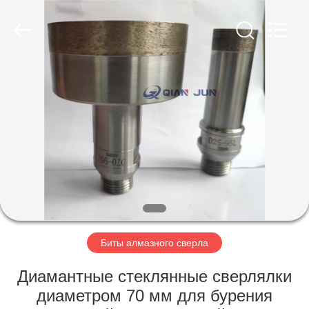
Co.,
Limited.
All
Rights
Reserved.
Developed
by
ECER
ГЛАВНАЯ
СТРАНИЦА
ПРОДУКЦИЯ
О
КОМПАНИИ
НАША
Биты алмазного сверла
ФАБРИКА
Диамантные стеклянные сверлялки
диаметром 70 мм для бурения