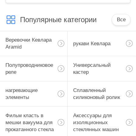
отверстий
Популярные категории
Все
Веревочки Кевлара
рукави Кевлара
Aramid
Полупроводниковое
Универсальный
реле
кастер
нагревающие
Сплавленный
элементы
силиконовый ролик
Фильм класть в
Аксессуары для
мешки вакуума для
изоляционных
прокатанного стекла
стеклянных машин