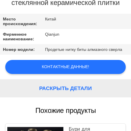
КОНТРОЛЬ
стеклянной керамической плитки
КАЧЕСТВА
Место
Китай
происхождения:
КОНТАКТНЫЕ
Фирменное
Qianjun
ДАННЫЕ
наименование:
Номер модели:
Продетые нитку биты алмазного сверла
НОВОСТИ
КОНТАКТНЫЕ ДАННЫЕ!
ОТПРАВИТЬ
ЗАПРОС
РАСКРЫТЬ ДЕТАЛИ
КАРТА
Похожие продукты
САЙТА
Бури для