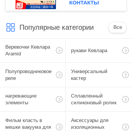
переменный ток
КОНТАКТЫ
твердотельных реле
модели SAM4080D
Популярные категории
Все
Веревочки Кевлара
рукави Кевлара
Aramid
Полупроводниковое
Универсальный
реле
кастер
нагревающие
Сплавленный
элементы
силиконовый ролик
Фильм класть в
Аксессуары для
мешки вакуума для
изоляционных