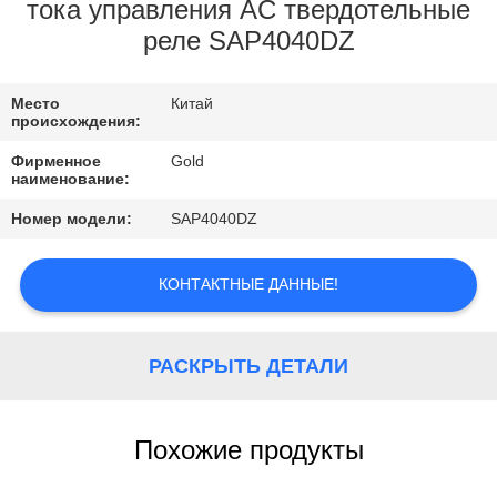
КОНТРОЛЬ
тока управления AC твердотельные
реле SAP4040DZ
КАЧЕСТВА
Место
Китай
КОНТАКТНЫЕ
происхождения:
ДАННЫЕ
Фирменное
Gold
наименование:
НОВОСТИ
Номер модели:
SAP4040DZ
ОТПРАВИТЬ
КОНТАКТНЫЕ ДАННЫЕ!
ЗАПРОС
РАСКРЫТЬ ДЕТАЛИ
КАРТА
САЙТА
Похожие продукты