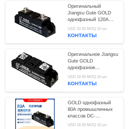
PRIVACY
Оригинальный
POLICY
Jiangsu Gute GOLD
однофазный 120A
промышленный
USD 20.00 MOQ:10 шт.
твердотельные реле
КОНТАКТЫ
SAM40120D
постоянного тока
управления AC
Оригинальное Jiangsu
Gute GOLD
однофазное
промышленное
USD 19.00 MOQ:10 шт.
одночасовое
КОНТАКТЫ
релейное устройство
SAM40100D
GOLD однофазный
80A промышленных
классов DC-
управляемый
USD 18.00 MOQ:10 шт.