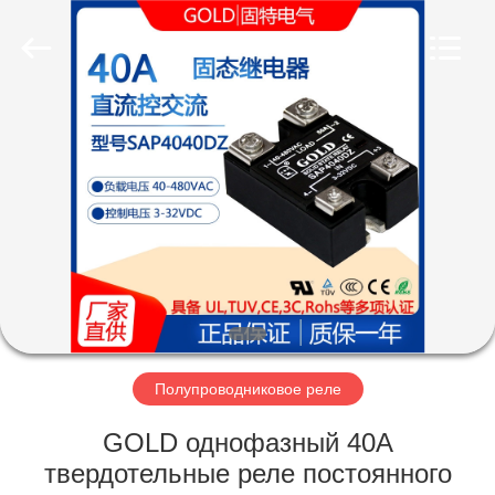
Co.,
Limited.
All
Rights
Reserved.
Developed
by
ECER
ГЛАВНАЯ
СТРАНИЦА
ПРОДУКЦИЯ
О
КОМПАНИИ
НАША
Полупроводниковое реле
ФАБРИКА
GOLD однофазный 40A
твердотельные реле постоянного