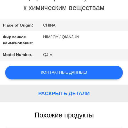
ФАБРИКА
к химическим веществам
КОНТРОЛЬ
Place of Origin:
CHINA
КАЧЕСТВА
Фирменное
HIMJOY / QIANJUN
наименование:
КОНТАКТНЫЕ
Model Number:
QJ-V
ДАННЫЕ
КОНТАКТНЫЕ ДАННЫЕ!
НОВОСТИ
РАСКРЫТЬ ДЕТАЛИ
ОТПРАВИТЬ
Похожие продукты
ЗАПРОС