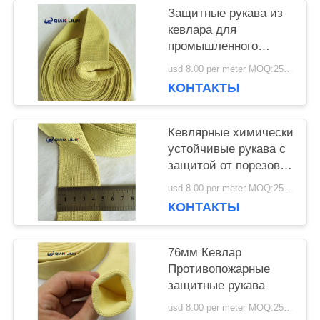
Защитные рукава из
кевлара для
КАРТА
промышленного
использования
САЙТА
usd 8.00 per meter MOQ:25 метров.
КОНТАКТЫ
PRIVACY
Кевлярные химически
POLICY
устойчивые рукава с
защитой от порезов
уровня 4
usd 8.00 per meter MOQ:25 метров.
КОНТАКТЫ
76мм Кевлар
Противопожарные
защитные рукава
usd 8.00 per meter MOQ:25 метров.