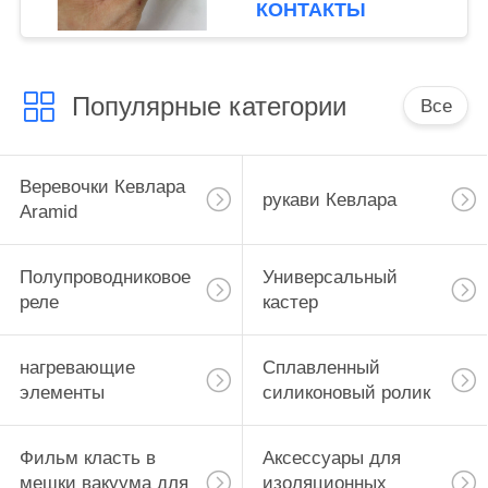
КОНТАКТЫ
Популярные категории
Все
Веревочки Кевлара
рукави Кевлара
Aramid
Полупроводниковое
Универсальный
реле
кастер
нагревающие
Сплавленный
элементы
силиконовый ролик
Фильм класть в
Аксессуары для
мешки вакуума для
изоляционных