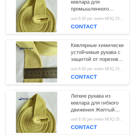
КАРТА
кевлара для
промышленного
САЙТА
использования
usd 8.00 per meter MOQ:25 метров.
CONTACT
PRIVACY
Кевлярные химически
POLICY
устойчивые рукава с
защитой от порезов
уровня 4
usd 8.00 per meter MOQ:25 метров.
CONTACT
Легкие рукава из
кевлара для гибкого
движения Желтый
соответствует
usd 8.00 per meter MOQ:25 метров.
стандартам ANSI и
CONTACT
EN388