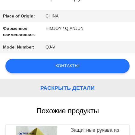
ФАБРИКА
Place of Origin:
CHINA
КОНТРОЛЬ
Фирменное
HIMJOY / QIANJUN
наименование:
КАЧЕСТВА
Model Number:
QJ-V
КОНТАКТЫ
КОНТАКТЫ!
НОВОСТИ
РАСКРЫТЬ ДЕТАЛИ
ОТПРАВИТЬ
Похожие продукты
ЗАПРОС
Защитные рукава из