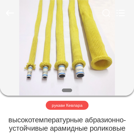
Co.,
Limited.
All
Rights
Reserved.
Developed
by
ECER
ГЛАВНАЯ
СТРАНИЦА
ПРОДУКЦИЯ
О
КОМПАНИИ
НАША
рукави Кевлара
ФАБРИКА
высокотемпературные абразионно-
устойчивые арамидные роликовые