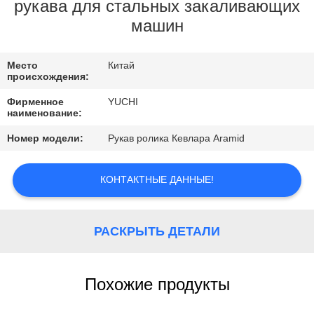
КОНТРОЛЬ
рукава для стальных закаливающих
машин
КАЧЕСТВА
Место
Китай
КОНТАКТНЫЕ
происхождения:
ДАННЫЕ
Фирменное
YUCHI
наименование:
НОВОСТИ
Номер модели:
Рукав ролика Кевлара Aramid
ОТПРАВИТЬ
КОНТАКТНЫЕ ДАННЫЕ!
ЗАПРОС
РАСКРЫТЬ ДЕТАЛИ
КАРТА
САЙТА
Похожие продукты