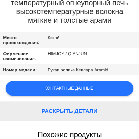
КОНТРОЛЬ
температурный огнеупорный печь
высокотемпературные волокна
КАЧЕСТВА
мягкие и толстые арами
КОНТАКТНЫЕ
Место
Китай
ДАННЫЕ
происхождения:
Фирменное
HIMJOY / QIANJUN
наименование:
НОВОСТИ
Номер модели:
Рукав ролика Кевлара Aramid
ОТПРАВИТЬ
КОНТАКТНЫЕ ДАННЫЕ!
ЗАПРОС
КАРТА
РАСКРЫТЬ ДЕТАЛИ
САЙТА
Похожие продукты