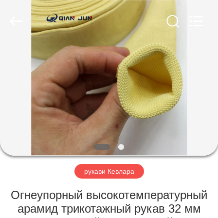
Co.,
Limited.
All
Rights
Reserved.
Developed
by
ECER
ГЛАВНАЯ
СТРАНИЦА
ПРОДУКЦИЯ
О
КОМПАНИИ
НАША
рукави Кевлара
ФАБРИКА
Огнеупорный высокотемпературный
арамид трикотажный рукав 32 мм