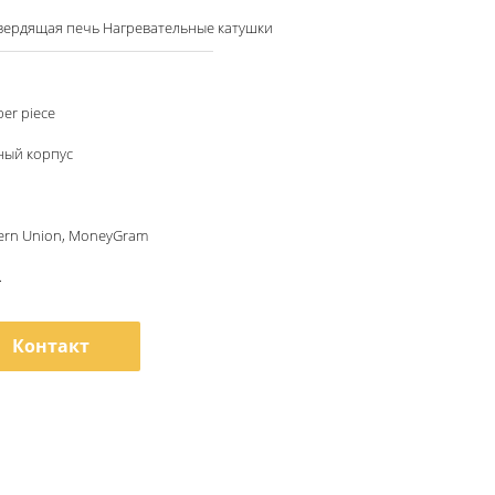
вердящая печь Нагревательные катушки
per piece
ный корпус
tern Union, MoneyGram
.
Контакт