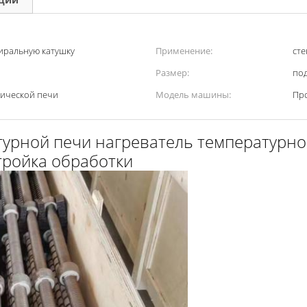
иральную катушку
Применение:
сте
Размер:
под
ической печи
Модель машины:
Про
урной печи нагреватель температурно
тройка обработки