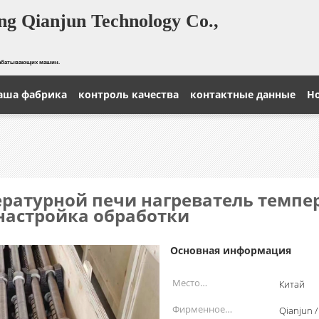
g Qianjun Technology Co.,
рабатывающих машин.
аша фабрика
контроль качества
контактные данные
Н
ратурной печи нагреватель темпе
 настройка обработки
Основная информация
Место
Китай
происхождения:
Фирменное
Qianjun /