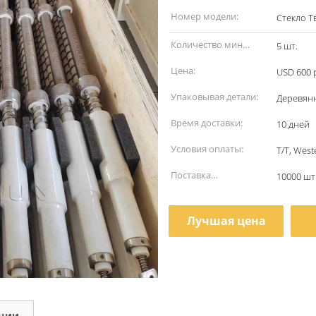
наименование:
Номер модели:
Стекло Т
Количество мин
5 шт.
заказа:
Цена:
USD 600 
Упаковывая детали:
Деревян
Время доставки:
10 дней
Условия оплаты:
T/T, Wes
Поставка
10000 шт
способности:
Лучшая цена
кции