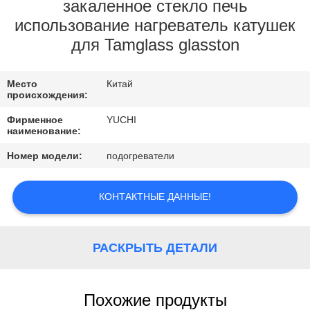
КОНТРОЛЬ
закаленное стекло печь
использование нагреватель катушек
КАЧЕСТВА
для Tamglass glasston
КОНТАКТНЫЕ
Место
Китай
ДАННЫЕ
происхождения:
Фирменное
YUCHI
наименование:
НОВОСТИ
Номер модели:
подогреватели
ОТПРАВИТЬ
КОНТАКТНЫЕ ДАННЫЕ!
ЗАПРОС
КАРТА
РАСКРЫТЬ ДЕТАЛИ
САЙТА
Похожие продукты