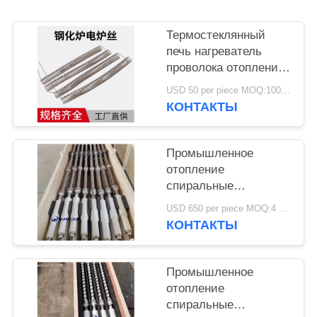
PRIVACY
POLICY
Термостеклянный
печь нагреватель
проволока отопление
спиральные
USD 50 per piece MOQ:100 шт.
нагревательные
КОНТАКТЫ
элементы проволока
Сопротивление
Промышленное
отопление
спиральные
нагревательные
USD 650 per piece MOQ:4 шт.
элементы проволока
КОНТАКТЫ
Сопротивление для
закаленного
стеклопечи
Промышленное
отопление
спиральные