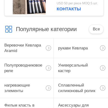
нагревательные
USD 50 per piece MOQ:5 шт.
элементы проволока
КОНТАКТЫ
Сопротивление для
закаленного
стеклопечи
Популярные категории
Все
Веревочки Кевлара
рукави Кевлара
Aramid
Полупроводниковое
Универсальный
реле
кастер
нагревающие
Сплавленный
элементы
силиконовый ролик
Фильм класть в
Аксессуары для