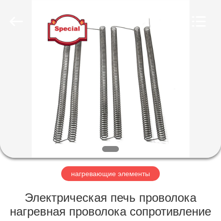
Co.,
Limited.
All
Rights
Reserved.
Developed
by
ECER
ГЛАВНАЯ
СТРАНИЦА
ПРОДУКЦИЯ
О
КОМПАНИИ
НАША
нагревающие элементы
ФАБРИКА
Электрическая печь проволока
нагревная проволока сопротивление