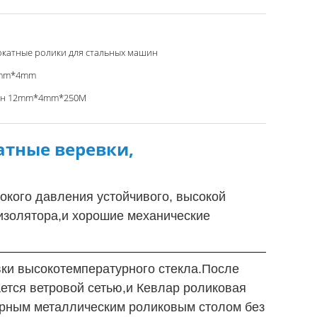
катные ролики для стальных машин
mm*4mm
ен 12mm*4mm*250M
атные веревки,
окого давления устойчивого, высокой
о изолятора,и хорошие механические
вки высокотемпературного стекла.После
ается ветровой сетью,и Кевлар роликовая
урным металлическим роликовым столом без