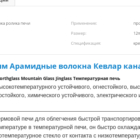
чка ролика печи
Применение:
про
Размер:
12
Спецификация:
кр
мм Арамидные волокна Кевлар кан
orthglass Mountain Glass Jinglass Температурная печь
сокотемпературного устойчивого, огнестойкого, выс
мостойкого, химического устойчивого, электрическог
рмовой печи для облегчения быстрой транспортиро
температуре в температурной печи, он быстро охлажд
температурное стекло от контакта с низкотемперат