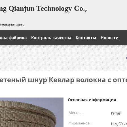
g Qianjun Technology Co.,
рабатывающих машин.
аша фабрика
Контроль качества
Контакты
Новости
етеный шнур Кевлар волокна с опт
Основная информация
Место
Китай
происхождения:
Фирменное
HIMJOY /