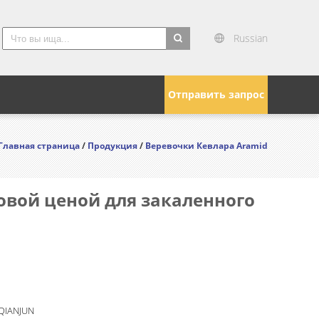
Russian
search
Отправить запрос
Главная страница
/
Продукция
/
Веревочки Кевлара Aramid
овой ценой для закаленного
 QIANJUN