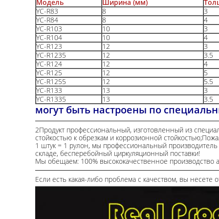
Модель
Ширина (мм)
Тол
YC-R83
8
3
YC-R84
8
4
YC-R103
10
3
YC-R104
10
4
YC-R123
12
3
YC-R1235
12
3.5
YC-R124
12
4
YC-R125
12
5
YC-R1255
12
5.5
YC-R133
13
3
YC-R1335
13
3.5
могут быть настроены по специал
2Продукт профессиональный, изготовленный из специал
стойкостью к обрезкам и коррозионной стойкостью;Пожал
1 штук = 1 рулон, мы профессиональный производитель
складе, бесперебойный циркуляционный поставки!
Мы обещаем: 100% высококачественное производство ара
Если есть какая-либо проблема с качеством, вы несете 