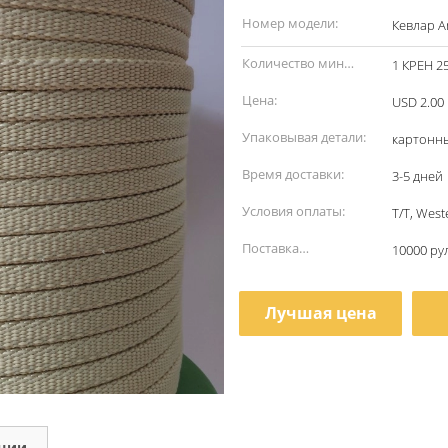
наименование:
Номер модели:
Кевлар A
Количество мин
1 КРЕН 2
заказа:
Цена:
USD 2.00 
Упаковывая детали:
картонн
Время доставки:
3-5 дней
Условия оплаты:
T/T, Wes
Поставка
10000 ру
способности:
Лучшая цена
кции