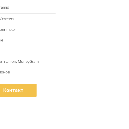
ramid
50meters
per meter
ые
tern Union, MoneyGram
лонов
Контакт