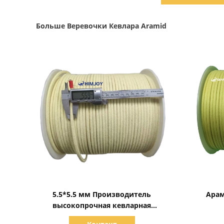
Больше Веревочки Кевлара Aramid
Показать детали
5.5*5.5 мм Производитель
Арам
высокопрочная кевларная
арамидная веревка для ламповой
в