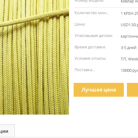
Номер модели:
Кевлар A
Количество мин
1 КРЕН 2
заказа:
Цена:
USD1.50 
Упаковывая детали:
картонн
Время доставки:
3-5 дней
Условия оплаты:
T/T, Wes
Поставка
10000 ру
способности:
Лучшая цена
кции