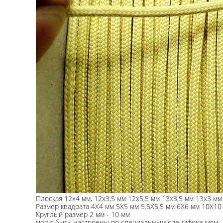
Плоская 12х4 мм, 12х3,5 мм 12х5,5 мм 13х3,5 мм 13х3 м
Размер квадрата 4X4 мм 5X5 мм 5.5X5.5 мм 6X6 мм 10X10
Круглый размер 2 мм - 10 мм
могут быть настроены по специальным спецификациям