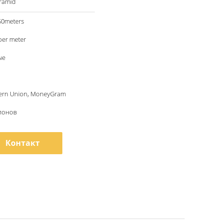
ramid
50meters
per meter
ые
tern Union, MoneyGram
лонов
Контакт