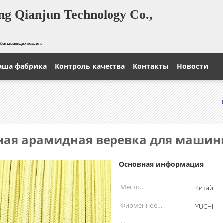
g Qianjun Technology Co.,
рабатывающих машин.
аша фабрика
Контроль качества
Контакты
Новости
ная арамидная веревка для машины
Основная информация
Место
Китай
происхождения:
Фирменное
YUCHI
наименование: