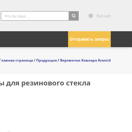
Russian
search
Отправить запрос
Главная страница
/
Продукция
/
Веревочки Кевлара Aramid
 для резинового стекла