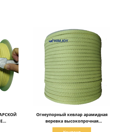
Показать детали
ЛАРСКОЙ
Огнеупорный кевлар арамидная
Е
веревка высокопрочная
5,5 мм
высокотемпературная