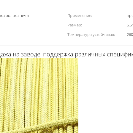
чка ролика печи
Применение:
про
Размер:
5.5
Температура устойчивая:
26
дажа на заводе, поддержка различных специфи